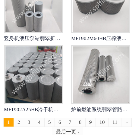
竖身机液压泵站翡翠折叠滤芯MF1902M90HB
MF1902M60HB压榨液压站翡翠折叠滤芯
MF1902A25HB冷干机翡翠折叠滤芯
炉前燃油系统翡翠管路折叠滤芯MF1902A10HB
1
2
3
4
5
6
7
8
9
10
11
»
最后一页 ›