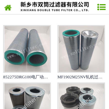
网站首页
派克Parker滤芯
力士乐Rexroth滤芯
发电厂滤芯
SPL网片式滤油器
翡翠MP FILTRIL滤芯
852275DRG100电厂动力油系统设备MAHLE不锈钢滤芯
MF1902M25NV轧机过滤器不锈钢折叠滤芯
马勒MAHLE滤芯
雅歌ARGO滤芯
稀油站滤芯