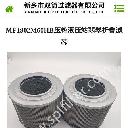
网站首页
派克Parker滤芯
MF1902M60HB压榨液压站翡翠折叠滤
力士乐Rexroth滤芯
芯
发电厂滤芯
SPL网片式滤油器
翡翠MP FILTRIL滤芯
马勒MAHLE滤芯
雅歌ARGO滤芯
稀油站滤芯