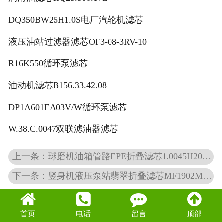
DQ350BW25H1.0S电厂汽轮机滤芯
液压油站过滤器滤芯OF3-08-3RV-10
R16K550循环泵滤芯
油动机滤芯B156.33.42.08
DP1A601EA03V/W循环泵滤芯
W.38.C.0047双联滤油器滤芯
上一条：球磨机油箱管路EPE折叠滤芯1.0045H20XL-C00-0-M
下一条：竖身机液压泵站翡翠折叠滤芯MF1902M90HB
首页
电话
留言
顶部