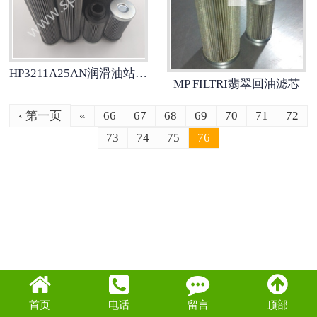
HP3211A25AN润滑油站翡翠MP FILTRI过滤器滤芯
MP FILTRI翡翠回油滤芯
‹ 第一页
«
66
67
68
69
70
71
72
73
74
75
76
首页
电话
留言
顶部