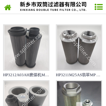
网站首页
派克Parker滤芯
力士乐Rexroth滤芯
发电厂滤芯
SPL网片式滤油器
翡翠MP FILTRIL滤芯
HP3212A03AH磨煤机MP FILTRI回油滤芯
HP3211M25AS翡翠MP FILTRI过滤器滤芯
马勒MAHLE滤芯
雅歌ARGO滤芯
稀油站滤芯