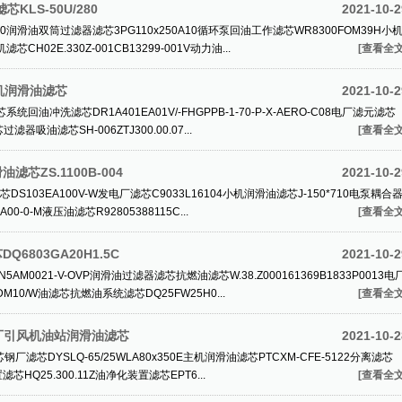
KLS-50U/280
2021-10-2
L-1120润滑油双筒过滤器滤芯3PG110x250A10循环泵回油工作滤芯WR8300FOM39H小
02E.330Z-001CB13299-001V动力油...
[查看全文
厂小机润滑油滤芯
2021-10-2
芯系统回油冲洗滤芯DR1A401EA01V/-FHGPPB-1-70-P-X-AERO-C08电厂滤元滤芯
滤器吸油滤芯SH-006ZTJ300.00.07...
[查看全文
芯ZS.1100B-004
2021-10-2
油滤芯DS103EA100V-W发电厂滤芯C9033L16104小机润滑油滤芯J-150*710电泵耦合
00-0-M液压油滤芯R92805388115C...
[查看全文
6803GA20H1.5C
2021-10-2
7N5AM0021-V-OVP润滑油过滤器滤芯抗燃油滤芯W.38.Z000161369B1833P0013电
M10/W油滤芯抗燃油系统滤芯DQ25FW25H0...
[查看全文
发电厂引风机油站润滑油滤芯
2021-10-2
滤芯钢厂滤芯DYSLQ-65/25WLA80x350E主机润滑油滤芯PTCXM-CFE-5122分离滤芯
置滤芯HQ25.300.11Z油净化装置滤芯EPT6...
[查看全文