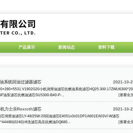
产品展示
新闻动态
资料下载
机润滑油系统回油过滤器滤芯
2021-10-2
×280×5531.V1902G20小机润滑油滤芯抗燃油系统滤芯HQ25.300.17ZWU6300*20
GF油泵滤芯抗燃油滤芯SUS300-B40-P-...
[查看全文
轮机力士乐Rexroth滤芯
2021-10-2
润滑油滤芯LY-48/25W-20回油滤芯E4051v3c01DP1A601EA03V/-W滤芯
3*444/80(0240)冲洗滤芯高压抗燃油DQ680...
[查看全文