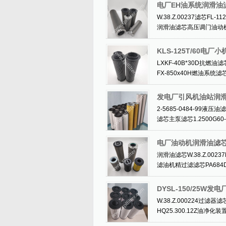
电厂EH油系统润滑油滤芯
W.38.Z.00237滤芯F
润滑油滤芯高压调门油动机滤芯CH
KLS-125T/60电
LXKF-40B*30D抗燃油滤
FX-850x40H燃油系统滤芯过
发电厂引风机油站润滑油滤
2-5685-0484-99液压
滤芯主泵滤芯1.2500G60-A
电厂油动机润滑油滤芯DQ
润滑油滤芯W.38.Z.0023
滤油机精过滤滤芯PA684D
DYSL-150/25W
W.38.Z.000224过滤器
HQ25.300.12Z油净化装