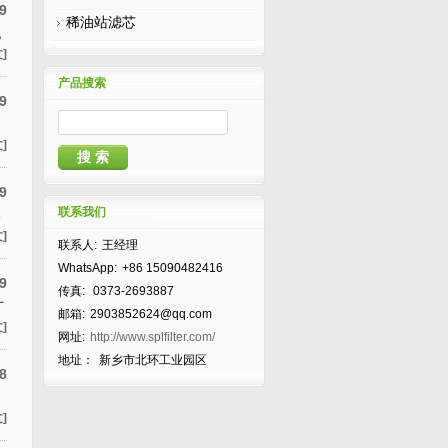
9
稀油站滤芯
机
]
产品搜索
9
]
9
联系我们
器
]
联系人:
王经理
WhatsApp:
+86 15090482416
9
传真:
0373-2693887
厂
邮箱:
2903852624@qq.com
]
网址:
http://www.splfilter.com/
地址：
新乡市北环工业园区
8
]