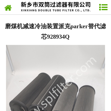
网站首页
派克Parker滤芯
磨煤机减速冷油装置派克parker替代滤
力士乐Rexroth滤芯
芯928934Q
发电厂滤芯
SPL网片式滤油器
翡翠MP FILTRIL滤芯
马勒MAHLE滤芯
雅歌ARGO滤芯
稀油站滤芯