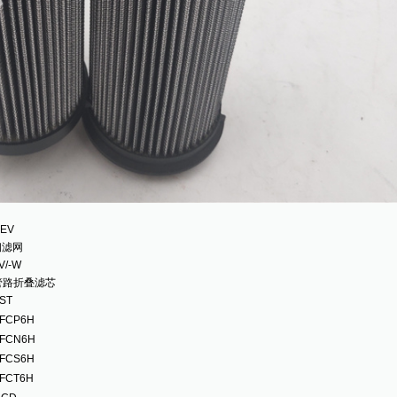
EV
钢滤网
/-W
PE管路折叠滤芯
ST
FCP6H
FCN6H
FCS6H
FCT6H