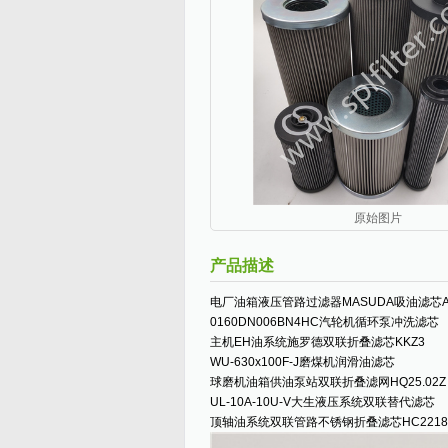
原始图片
产品描述
电厂油箱液压管路过滤器MASUDA吸油滤芯A16
0160DN006BN4HC汽轮机循环泵冲洗滤芯
主机EH油系统施罗德双联折叠滤芯KKZ3
WU-630x100F-J磨煤机润滑油滤芯
球磨机油箱供油泵站双联折叠滤网HQ25.02Z
UL-10A-10U-V大生液压系统双联替代滤芯
顶轴油系统双联管路不锈钢折叠滤芯HC2218F