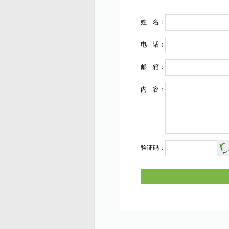
姓 名：
电 话：
邮 箱：
内 容：
验证码：