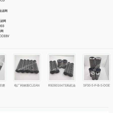
NCD
油滤网
叠滤网
03
滤网
C03V
厂管磨
电厂柯林斯CLEAN
R928016473风机油
SF30-5-P-B-S-DOE
低压油泵站吸油折叠
泵站力士乐Rexroth
篦冷机双筒液压站管
折叠
滤芯
吸油折叠滤芯
路不锈钢折叠滤芯
PBF0060F020N