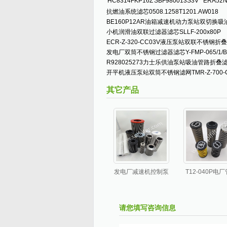
HC8314FKP16Z
SBF980013S3V
ERA52
抗燃油系统滤芯0508.1258T1201.AW018
BE160P12AR油箱减速机动力泵站双切换吸
小机润滑油双联过滤器滤芯SLLF-200x80P
ECR-Z-320-CC03V液压泵站双联不锈钢折
发电厂双筒不锈钢过滤器滤芯Y-FMP-065/1/B/
R928025273力士乐供油泵站吸油管路折叠
开平机液压泵站双筒不锈钢滤网TMR-Z-700-C
其它产品
发电厂减速机控制泵
T12-040P电
站双筒管路HEPAC
机动力泵站
吸油滤芯
MASUDA吸油
SEA800W080B64A
滤芯
请您填写咨询信息